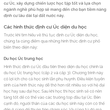
cư Úc, xây dựng chiến lược học tập tốt và lựa chọn
ngành nghề phù hợp sẽ mang đến cho bạn tiềm năng
định cư lâu dài tại đất nước này.
Các hình thức định cư Úc diện du học
Trước khi tìm hiểu về thủ tục định cư Úc diện du học,
chúng ta cùng điểm qua những hình thức định cư phổ
biến theo diện này:
Du học Úc trung học
Hình thức định cư Úc đầu tiên theo diện du học chính là
du học Úc trung học (cấp 2 và cấp 3). Chương trình này
có lợi ích cho cả học sinh lẫn phụ huynh. Điều kiện tuyển
sinh của hình thức này dễ thở hơn rất nhiều so với hệ đại
học hay sau đại học. Sau khi học thì học sinh sẽ có nền
tảng tốt để có thể vào các trường top đầu tại Úc. Bên
cạnh đó, người thân của các du học sinh này còn có thể
đến ở cùng để thuận tiện chăm sóc. Và cũng từ đó mà