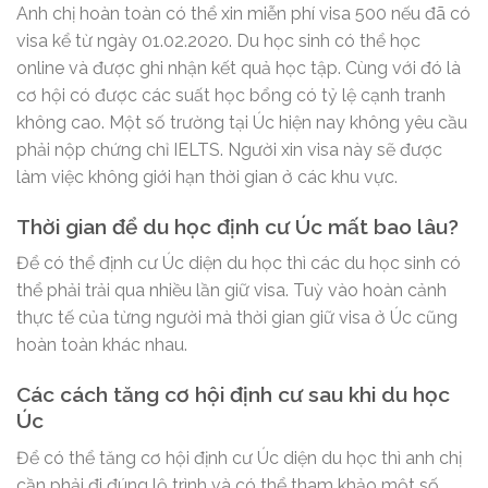
Anh chị hoàn toàn có thể xin miễn phí visa 500 nếu đã có
visa kể từ ngày 01.02.2020. Du học sinh có thể học
online và được ghi nhận kết quả học tập. Cùng với đó là
cơ hội có được các suất học bổng có tỷ lệ cạnh tranh
không cao. Một số trường tại Úc hiện nay không yêu cầu
phải nộp chứng chỉ IELTS. Người xin visa này sẽ được
làm việc không giới hạn thời gian ở các khu vực.
Thời gian để du học định cư Úc mất bao lâu?
Để có thể định cư Úc diện du học thì các du học sinh có
thể phải trải qua nhiều lần giữ visa. Tuỳ vào hoàn cảnh
thực tế của từng người mà thời gian giữ visa ở Úc cũng
hoàn toàn khác nhau.
Các cách tăng cơ hội định cư sau khi du học
Úc
Để có thể tăng cơ hội định cư Úc diện du học thì anh chị
cần phải đi đúng lộ trình và có thể tham khảo một số