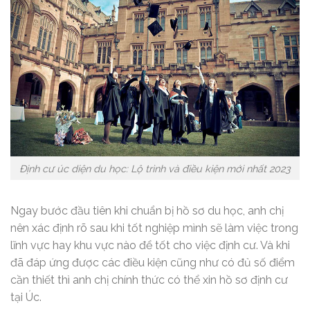
Định cư úc diện du học: Lộ trình và điều kiện mới nhất 2023
Ngay bước đầu tiên khi chuẩn bị hồ sơ du học, anh chị
nên xác định rõ sau khi tốt nghiệp mình sẽ làm việc trong
lĩnh vực hay khu vực nào để tốt cho việc định cư. Và khi
đã đáp ứng được các điều kiện cũng như có đủ số điểm
cần thiết thì anh chị chính thức có thể xin hồ sơ định cư
tại Úc.